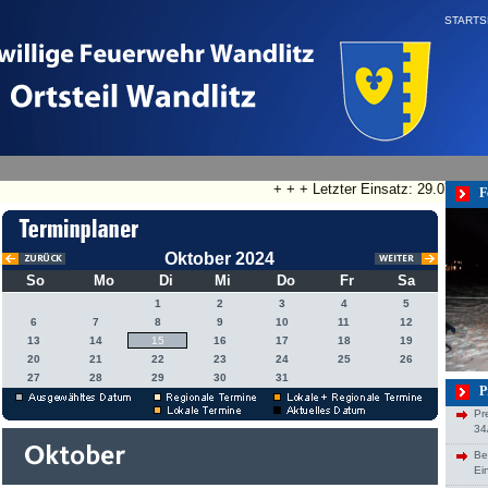
STARTS
+ + + Letzter Einsatz: 29.07.2026
F
Oktober 2024
So
Mo
Di
Mi
Do
Fr
Sa
1
2
3
4
5
6
7
8
9
10
11
12
13
14
15
16
17
18
19
20
21
22
23
24
25
26
27
28
29
30
31
P
Pr
34
Be
Ei