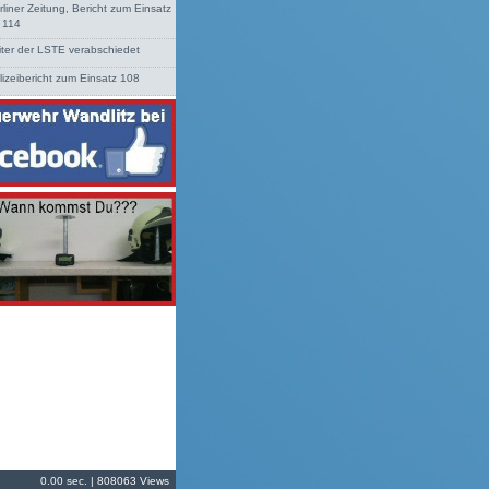
rliner Zeitung, Bericht zum Einsatz
. 114
iter der LSTE verabschiedet
lizeibericht zum Einsatz 108
0.00 sec. | 808063 Views