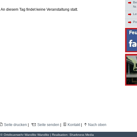
Be
Nr
An diesem Tag findet keine Veranstaltung statt.
Le
Po
Seite drucken
|
Seite senden
|
Kontakt
|
Nach oben
©
Ortsfeuerwehr Wandlitz Wandlitz | Realisation:
Sharkness Media