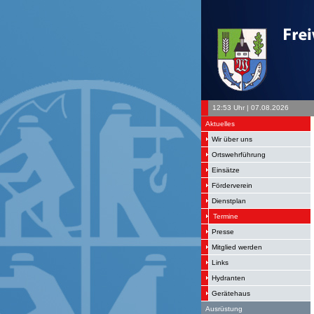
12:53 Uhr | 07.08.2026
Aktuelles
Wir über uns
Ortswehrführung
Einsätze
Förderverein
Dienstplan
Termine
Presse
Mitglied werden
Links
Hydranten
Gerätehaus
Ausrüstung