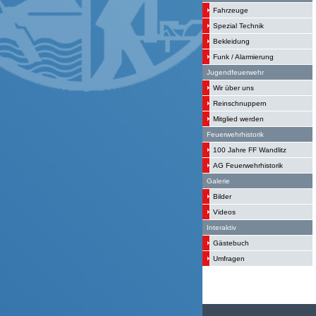
Fahrzeuge
Spezial Technik
Bekleidung
Funk / Alarmierung
Jugendfeuerwehr
Wir über uns
Reinschnuppern
Mitglied werden
Feuerwehrhistorik
100 Jahre FF Wandlitz
AG Feuerwehrhistorik
Galerie
Bilder
Videos
Interaktiv
Gästebuch
Umfragen