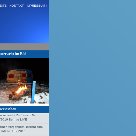
EITE |
KONTAKT |
IMPRESSUM |
 H:VU Klemm, Stolzenhagen + + +
euerwehr im Bild
resseschau
essebericht Zu Einsatz Nr.
/2016 Bernau LIVE
rliner Morgenpost, Bericht zum
nsatz Nr. 18 / 2015