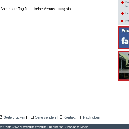
Be
Nr
An diesem Tag findet keine Veranstaltung statt.
Le
Po
Seite drucken
|
Seite senden
|
Kontakt
|
Nach oben
©
Ortsfeuerwehr Wandlitz Wandlitz | Realisation:
Sharkness Media