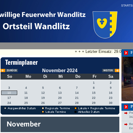
STARTS
+ + + Letzter Einsatz: 29.07.2026
F
November 2024
So
Mo
Di
Mi
Do
Fr
Sa
1
2
3
4
5
6
7
8
9
10
11
12
13
14
15
16
17
18
19
20
21
22
23
24
25
26
27
28
29
30
P
Pr
34
Be
Ei