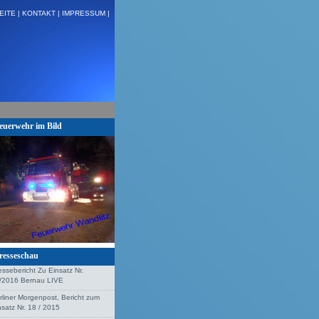
EITE |
KONTAKT |
IMPRESSUM |
 H:VU Klemm, Stolzenhagen + + +
euerwehr im Bild
resseschau
essebericht Zu Einsatz Nr.
/2016 Bernau LIVE
rliner Morgenpost, Bericht zum
nsatz Nr. 18 / 2015