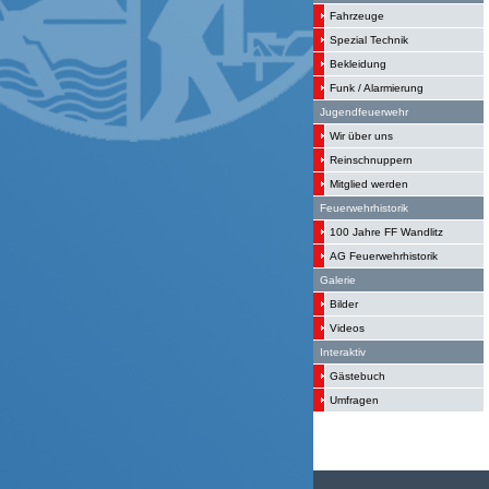
Fahrzeuge
Spezial Technik
Bekleidung
Funk / Alarmierung
Jugendfeuerwehr
Wir über uns
Reinschnuppern
Mitglied werden
Feuerwehrhistorik
100 Jahre FF Wandlitz
AG Feuerwehrhistorik
Galerie
Bilder
Videos
Interaktiv
Gästebuch
Umfragen