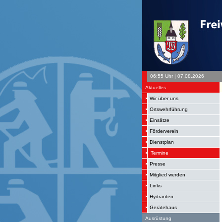
06:55 Uhr | 07.08.2026
Aktuelles
Wir über uns
Ortswehrführung
Einsätze
Förderverein
Dienstplan
Termine
Presse
Mitglied werden
Links
Hydranten
Gerätehaus
Ausrüstung