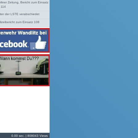
rliner Zeitung, Bericht zum Einsatz
. 114
iter der LSTE verabschiedet
lizeibericht zum Einsatz 108
0.00 sec. | 808043 Views