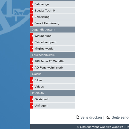
Fahrzeuge
Spezial Technik
Bekleidung
Funk / Alarmierung
Jugendfeuerwehr
Wir über uns
Reinschnuppern
Mitglied werden
Feuerwehrhistorik
100 Jahre FF Wandlitz
AG Feuerwehrhistorik
Galerie
Bilder
Videos
Interaktiv
Gästebuch
Umfragen
Seite drucken
|
Seite send
©
Ortsfeuerwehr Wandlitz Wandlitz | Re