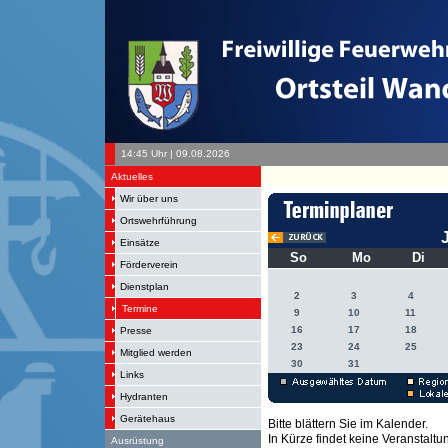
14:45 Uhr | 09.08.2026
Aktuelles
Wir über uns
Ortswehrführung
Einsätze
So
Mo
Di
Förderverein
Dienstplan
2
3
4
Termine
9
10
11
16
17
18
Presse
23
24
25
Mitglied werden
30
31
Links
Hydranten
Gerätehaus
Bitte blättern Sie im Kalender.
In Kürze findet keine Veranstaltun
Ausrüstung