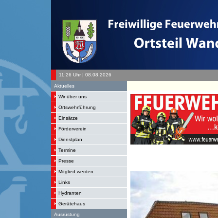
11:26 Uhr | 08.08.2026
Aktuelles
Wir über uns
Ortswehrführung
Einsätze
Förderverein
Dienstplan
Termine
Presse
Mitglied werden
Links
Hydranten
Gerätehaus
Ausrüstung