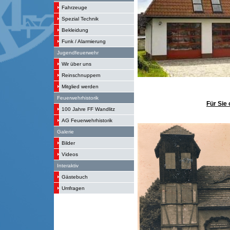
Fahrzeuge
Spezial Technik
Bekleidung
Funk / Alarmierung
Jugendfeuerwehr
Wir über uns
Reinschnuppern
Mitglied werden
Feuerwehrhistorik
Für Sie 
100 Jahre FF Wandlitz
AG Feuerwehrhistorik
Galerie
Bilder
Videos
Interaktiv
Gästebuch
Umfragen