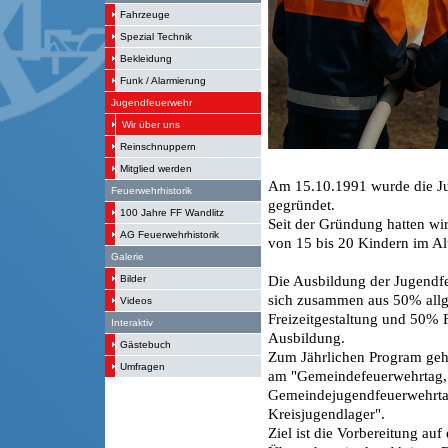
Fahrzeuge
Spezial Technik
Bekleidung
Funk / Alarmierung
Jugendfeuerwehr
Wir über uns
Reinschnuppern
Mitglied werden
Am 15.10.1991 wurde die J
Feuerwehrhistorik
gegründet.
100 Jahre FF Wandlitz
Seit der Gründung hatten wi
AG Feuerwehrhistorik
von 15 bis 20 Kindern im Alt
Galerie
Bilder
Die Ausbildung der Jugendf
sich zusammen aus 50% allg
Videos
Freizeitgestaltung und 50%
Interaktiv
Ausbildung.
Gästebuch
Zum Jährlichen Program geh
Umfragen
am "Gemeindefeuerwehrtag,
Gemeindejugendfeuerwehrta
Kreisjugendlager".
Ziel ist die Vorbereitung au