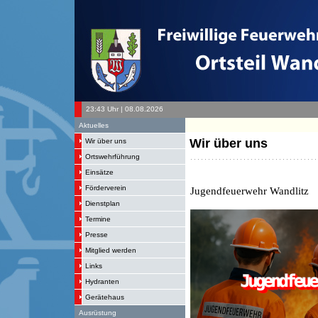
23:43 Uhr | 08.08.2026
Aktuelles
Wir über uns
Wir über uns
Ortswehrführung
Einsätze
Förderverein
Jugendfeuerwehr Wandlitz
Dienstplan
Termine
Presse
Mitglied werden
Links
Hydranten
Gerätehaus
Ausrüstung