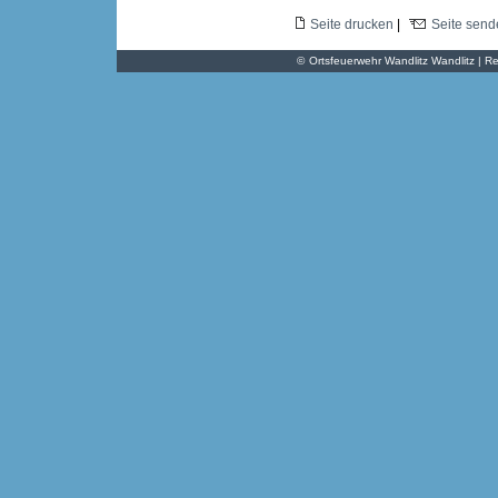
Seite drucken
|
Seite send
©
Ortsfeuerwehr Wandlitz Wandlitz | Re