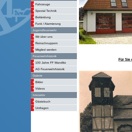
Fahrzeuge
Spezial Technik
Bekleidung
Funk / Alarmierung
Jugendfeuerwehr
Wir über uns
Reinschnuppern
Mitglied werden
Feuerwehrhistorik
Für Sie 
100 Jahre FF Wandlitz
AG Feuerwehrhistorik
Galerie
Bilder
Videos
Interaktiv
Gästebuch
Umfragen