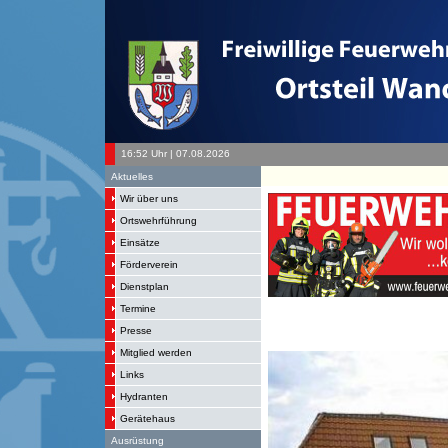
16:52 Uhr | 07.08.2026
Aktuelles
Wir über uns
Ortswehrführung
Einsätze
Förderverein
Dienstplan
Termine
Presse
Mitglied werden
Links
Hydranten
Gerätehaus
Ausrüstung