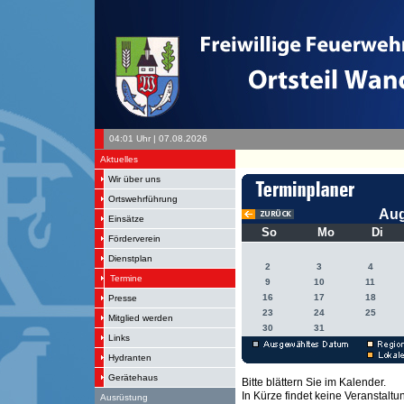
04:01 Uhr | 07.08.2026
Aktuelles
Wir über uns
Ortswehrführung
Aug
Einsätze
So
Mo
Di
Förderverein
Dienstplan
2
3
4
Termine
9
10
11
16
17
18
Presse
23
24
25
Mitglied werden
30
31
Links
Hydranten
Gerätehaus
Bitte blättern Sie im Kalender.
In Kürze findet keine Veranstaltun
Ausrüstung