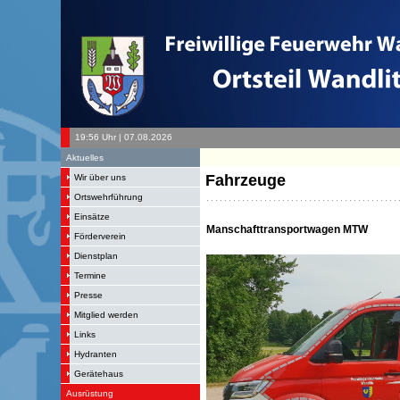
19:56 Uhr | 07.08.2026
+ 
Aktuelles
Fahrzeuge
Wir über uns
Ortswehrführung
Einsätze
Manschafttransportwagen MTW
Förderverein
Dienstplan
Termine
Presse
Mitglied werden
Links
Hydranten
Gerätehaus
Ausrüstung