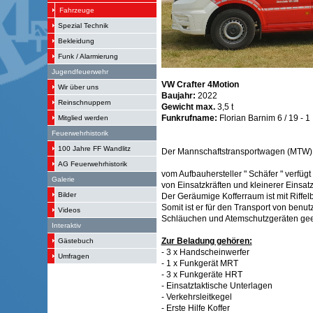
Fahrzeuge
Spezial Technik
Bekleidung
Funk / Alarmierung
Jugendfeuerwehr
VW Crafter 4Motion
Wir über uns
Baujahr:
2022
Reinschnuppern
Gewicht max.
3,5 t
Funkrufname:
Florian Barnim 6 / 19 - 1
Mitglied werden
Feuerwehrhistorik
100 Jahre FF Wandlitz
Der Mannschaftstransportwagen (MTW)
AG Feuerwehrhistorik
vom Aufbauhersteller " Schäfer " verfügt
Galerie
von Einsatzkräften und kleinerer Einsatz
Bilder
Der Geräumige Kofferraum ist mit Riffel
Somit ist er für den Transport von benut
Videos
Schläuchen und Atemschutzgeräten gee
Interaktiv
Zur Beladung gehören:
Gästebuch
- 3 x Handscheinwerfer
Umfragen
- 1 x Funkgerät MRT
- 3 x Funkgeräte HRT
- Einsatztaktische Unterlagen
- Verkehrsleitkegel
- Erste Hilfe Koffer