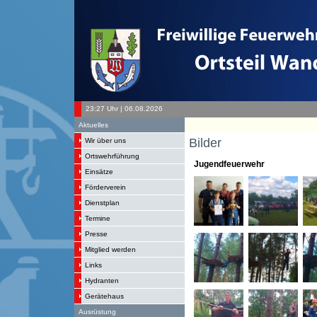
23:27 Uhr | 06.08.2026
Aktuelles
Bilder
Wir über uns
Ortswehrführung
Jugendfeuerwehr
Einsätze
Förderverein
Dienstplan
Termine
Presse
Mitglied werden
Links
Hydranten
Gerätehaus
Ausrüstung