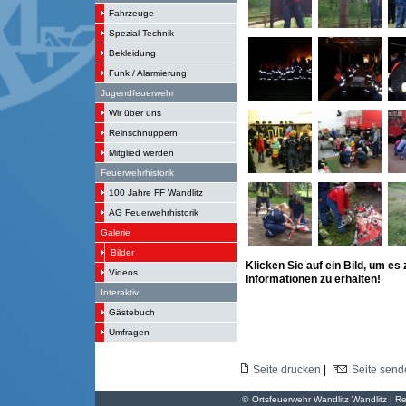
Fahrzeuge
Spezial Technik
Bekleidung
Funk / Alarmierung
Jugendfeuerwehr
Wir über uns
Reinschnuppern
Mitglied werden
Feuerwehrhistorik
100 Jahre FF Wandlitz
AG Feuerwehrhistorik
Galerie
Bilder
Klicken Sie auf ein Bild, um es
Videos
Informationen zu erhalten!
Interaktiv
Gästebuch
Umfragen
Seite drucken
|
Seite send
©
Ortsfeuerwehr Wandlitz Wandlitz | Re