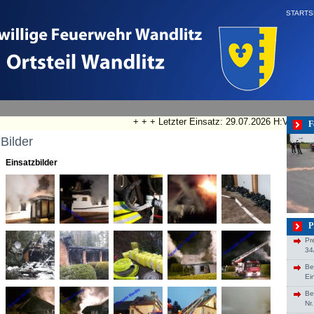
STARTS
+ + + Letzter Einsatz: 29.07.2026 H:VU Klemm, Sto
F
Bilder
Einsatzbilder
P
Pr
34
Be
Ei
Be
Nr