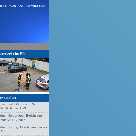
EITE |
KONTAKT |
IMPRESSUM |
lzenhagen + + +
euerwehr im Bild
resseschau
essebericht Zu Einsatz Nr.
/2016 Bernau LIVE
rliner Morgenpost, Bericht zum
nsatz Nr. 18 / 2015
rliner Zeitung, Bericht zum Einsatz
. 114