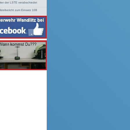
iter der LSTE verabschiedet
lizeibericht zum Einsatz 108