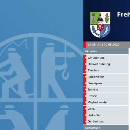
17:08 Uhr | 06.08.2026
Aktuelles
Wir über uns
Ortswehrführung
Einsätze
Förderverein
Dienstplan
Termine
Presse
Mitglied werden
Links
Hydranten
Gerätehaus
Ausrüstung