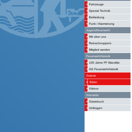
Fahrzeuge
Spezial Technik
Bekleidung
Funk / Alarmierung
Jugendfeuerwehr
Wir über uns
Reinschnuppern
Mitglied werden
Feuerwehrhistorik
100 Jahre FF Wandlitz
AG Feuerwehrhistorik
Galerie
Bilder
Videos
Interaktiv
Gästebuch
Umfragen