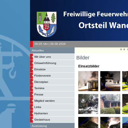
06:05 Uhr | 06.08.2026
+ + + Let
Aktuelles
Bilder
Wir über uns
Ortswehrführung
Einsatzbilder
Einsätze
Förderverein
Dienstplan
Termine
Presse
Mitglied werden
Links
Hydranten
Gerätehaus
Ausrüstung