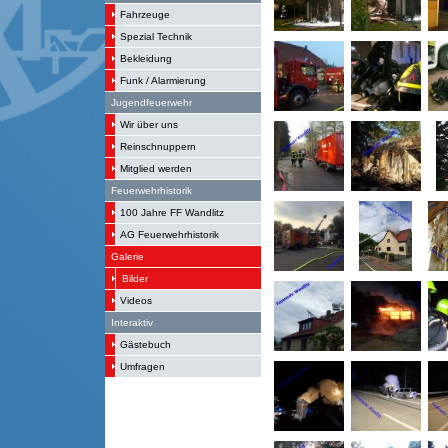
Fahrzeuge
Spezial Technik
Bekleidung
Funk / Alarmierung
Jugendfeuerwehr
Wir über uns
Reinschnuppern
Mitglied werden
Feuerwehrhistorik
100 Jahre FF Wandlitz
AG Feuerwehrhistorik
Galerie
Bilder
Videos
Interaktiv
Gästebuch
Umfragen