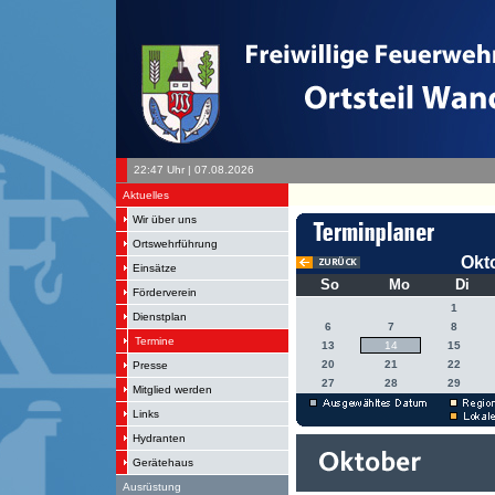
22:47 Uhr | 07.08.2026
Aktuelles
Wir über uns
Ortswehrführung
Okt
Einsätze
So
Mo
Di
Förderverein
1
Dienstplan
6
7
8
Termine
13
14
15
20
21
22
Presse
27
28
29
Mitglied werden
Links
Hydranten
Gerätehaus
Ausrüstung