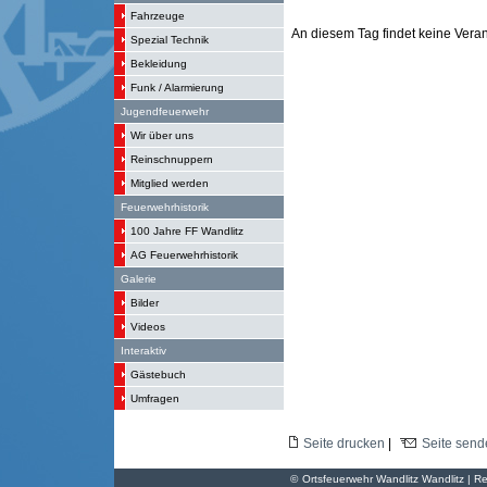
Fahrzeuge
An diesem Tag findet keine Verans
Spezial Technik
Bekleidung
Funk / Alarmierung
Jugendfeuerwehr
Wir über uns
Reinschnuppern
Mitglied werden
Feuerwehrhistorik
100 Jahre FF Wandlitz
AG Feuerwehrhistorik
Galerie
Bilder
Videos
Interaktiv
Gästebuch
Umfragen
Seite drucken
|
Seite send
©
Ortsfeuerwehr Wandlitz Wandlitz | Re