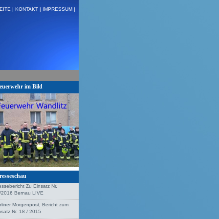
EITE |
KONTAKT |
IMPRESSUM |
 H:VU Klemm, Stolzenhagen + + +
euerwehr im Bild
resseschau
essebericht Zu Einsatz Nr.
/2016 Bernau LIVE
rliner Morgenpost, Bericht zum
nsatz Nr. 18 / 2015