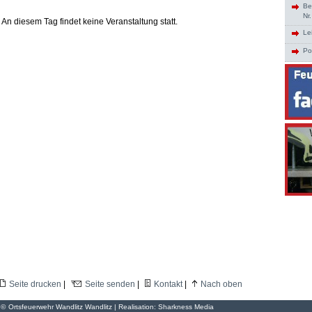
Be
Nr
An diesem Tag findet keine Veranstaltung statt.
Le
Po
Seite drucken
|
Seite senden
|
Kontakt
|
Nach oben
©
Ortsfeuerwehr Wandlitz Wandlitz | Realisation:
Sharkness Media