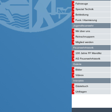
Fahrzeuge
Spezial Technik
Bekleidung
Funk / Alarmierung
Jugendfeuerwehr
Wir über uns
Reinschnuppern
Mitglied werden
Feuerwehrhistorik
100 Jahre FF Wandlitz
AG Feuerwehrhistorik
Galerie
Bilder
Videos
Interaktiv
Gästebuch
Umfragen