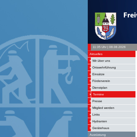
11:35 Uhr | 08.08.2026
Aktuelles
Wir über uns
Ortswehrführung
Einsätze
Förderverein
Dienstplan
Termine
Presse
Mitglied werden
Links
Hydranten
Gerätehaus
Ausrüstung