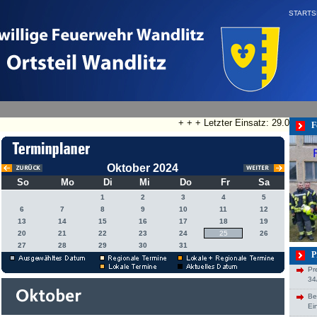
STARTS
+ + + Letzter Einsatz: 29.07.2026
F
Oktober 2024
So
Mo
Di
Mi
Do
Fr
Sa
1
2
3
4
5
6
7
8
9
10
11
12
13
14
15
16
17
18
19
20
21
22
23
24
25
26
27
28
29
30
31
P
Pr
34
Be
Ei