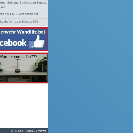
rliner Zeitung, Bericht zum Einsatz
. 114
iter der LSTE verabschiedet
lizeibericht zum Einsatz 108
0.00 sec. | 808121 Views