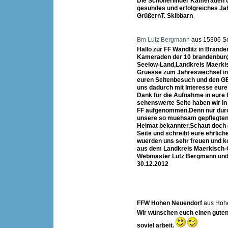
Die Schönerlinder Kameraden 
gesundes und erfolgreiches Ja
GrüßernT. Skibbarn
Bm Lutz Bergmann
aus 15306 S
Hallo zur FF Wandlitz in Brande
Kameraden der 10 brandenbur
Seelow-Land,Landkreis Maerkis
Gruesse zum Jahreswechsel ins
euren Seitenbesuch und den GB
uns dadurch mit Interesse eure
Dank für die Aufnahme in eure
sehenswerte Seite haben wir i
FF aufgenommen.Denn nur durc
unsere so muehsam gepflegten 
Heimat bekannter.Schaut doch g
Seite und schreibt eure ehrlich
wuerden uns sehr freuen und k
aus dem Landkreis Maerkisch-
Webmaster Lutz Bergmann und
30.12.2012
FFW Hohen Neuendorf
aus Hoh
Wir wünschen euch einen guten
soviel arbeit.