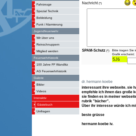
Nachricht
(*)
Fahrzeuge
Spezial Technik
Bekleidung
Funk / Alarmierung
Jugendfeuerwehr
Wir über uns
Reinschnuppern
SPAM-Schutz
Bitte tragen Sie 
(*)
Mitglied werden
Grafik erscheint:
Feuerwehrhistorik
100 Jahre FF Wandlitz
AG Feuerwehrhistorik
Galerie
dr. hermann koebe
Bilder
interessant ihre webseite. sie 
Videos
empfehle ich ihnen das große k
sie finden es in meiner websei
Interaktiv
rubrik "bücher".
Gästebuch
Über ihr interesse würde ich mi
Umfragen
beste grüsse
hermann koebe iv.