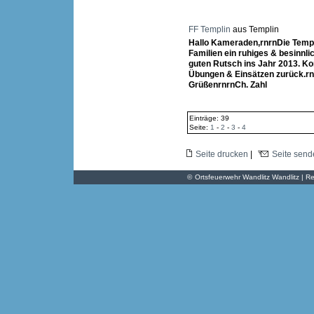
FF Templin
aus Templin
Hallo Kameraden,rnrnDie Templ
Familien ein ruhiges & besinnl
guten Rutsch ins Jahr 2013. K
Übungen & Einsätzen zurück.rn
GrüßenrnrnCh. Zahl
Einträge: 39
Seite:
1
-
2
-
3
-
4
Seite drucken
|
Seite send
©
Ortsfeuerwehr Wandlitz Wandlitz | Re