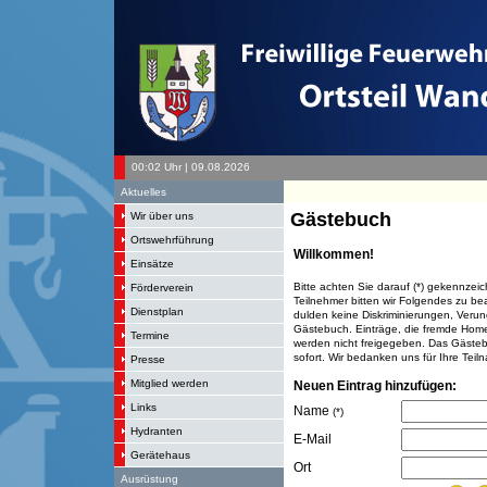
00:02 Uhr | 09.08.2026
Aktuelles
Gästebuch
Wir über uns
Ortswehrführung
Willkommen!
Einsätze
Bitte achten Sie darauf (*) gekennzeic
Förderverein
Teilnehmer bitten wir Folgendes zu beac
Dienstplan
dulden keine Diskriminierungen, Veru
Gästebuch. Einträge, die fremde Hom
Termine
werden nicht freigegeben. Das Gästebu
sofort. Wir bedanken uns für Ihre Teil
Presse
Mitglied werden
Neuen Eintrag hinzufügen:
Links
Name
(*)
Hydranten
E-Mail
Gerätehaus
Ort
Ausrüstung