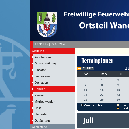
17:34 Uhr | 09.08.2026
Aktuelles
Wir über uns
Ortswehrführung
J
Einsätze
So
Mo
Di
Förderverein
1
2
Dienstplan
7
8
9
Termine
14
15
16
21
22
23
Presse
28
29
30
Mitglied werden
Links
Hydranten
Gerätehaus
Ausrüstung