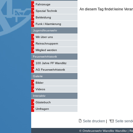
Fahrzeuge
An diesem Tag findet keine Verans
Spezial Technik
Bekleidung
Funk / Alarmierung
Jugendfeuerwehr
Wir über uns
Reinschnuppern
Mitglied werden
Feuerwehrhistorik
100 Jahre FF Wandlitz
AG Feuerwehrhistorik
Galerie
Bilder
Videos
Interaktiv
Gästebuch
Umfragen
Seite drucken
|
Seite send
©
Ortsfeuerwehr Wandlitz Wandlitz | Re