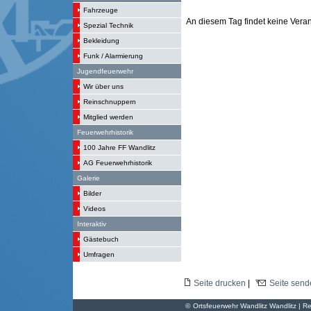
Fahrzeuge
An diesem Tag findet keine Verans
Spezial Technik
Bekleidung
Funk / Alarmierung
Jugendfeuerwehr
Wir über uns
Reinschnuppern
Mitglied werden
Feuerwehrhistorik
100 Jahre FF Wandlitz
AG Feuerwehrhistorik
Galerie
Bilder
Videos
Interaktiv
Gästebuch
Umfragen
Seite drucken
|
Seite send
©
Ortsfeuerwehr Wandlitz Wandlitz | Re