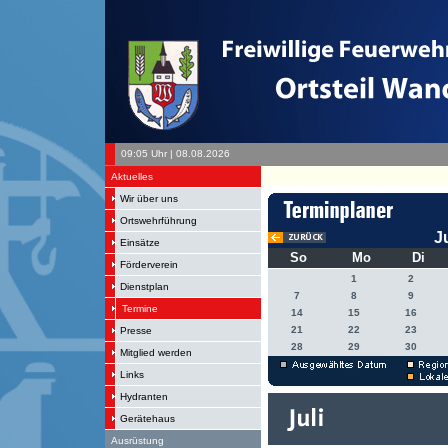
09:05 Uhr | 08.08.2026
Aktuelles
Wir über uns
Ortswehrführung
J
Einsätze
So
Mo
Di
Förderverein
1
2
Dienstplan
7
8
9
Termine
14
15
16
21
22
23
Presse
28
29
30
Mitglied werden
Links
Hydranten
Gerätehaus
Ausrüstung