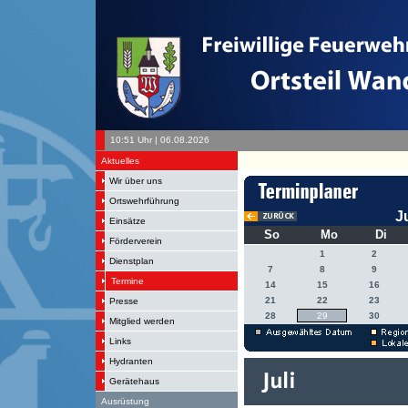
10:51 Uhr | 06.08.2026
Aktuelles
Wir über uns
Ortswehrführung
J
Einsätze
So
Mo
Di
Förderverein
1
2
Dienstplan
7
8
9
Termine
14
15
16
21
22
23
Presse
28
29
30
Mitglied werden
Links
Hydranten
Gerätehaus
Ausrüstung