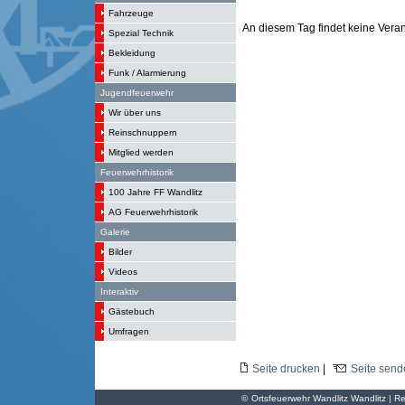
Fahrzeuge
An diesem Tag findet keine Verans
Spezial Technik
Bekleidung
Funk / Alarmierung
Jugendfeuerwehr
Wir über uns
Reinschnuppern
Mitglied werden
Feuerwehrhistorik
100 Jahre FF Wandlitz
AG Feuerwehrhistorik
Galerie
Bilder
Videos
Interaktiv
Gästebuch
Umfragen
Seite drucken
|
Seite send
©
Ortsfeuerwehr Wandlitz Wandlitz | Re