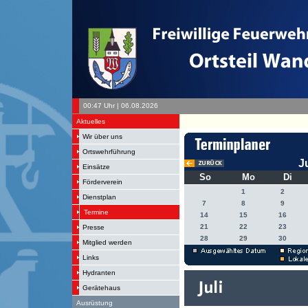
00:47 Uhr | 06.08.2026
Aktuelles
Wir über uns
Ortswehrführung
J
Einsätze
So
Mo
Di
Förderverein
1
2
Dienstplan
7
8
9
Termine
14
15
16
21
22
23
Presse
28
29
30
Mitglied werden
Links
Hydranten
Gerätehaus
Ausrüstung