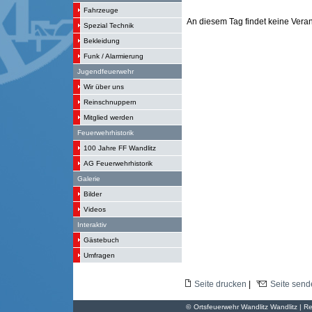
Fahrzeuge
An diesem Tag findet keine Verans
Spezial Technik
Bekleidung
Funk / Alarmierung
Jugendfeuerwehr
Wir über uns
Reinschnuppern
Mitglied werden
Feuerwehrhistorik
100 Jahre FF Wandlitz
AG Feuerwehrhistorik
Galerie
Bilder
Videos
Interaktiv
Gästebuch
Umfragen
Seite drucken
|
Seite send
©
Ortsfeuerwehr Wandlitz Wandlitz | Re