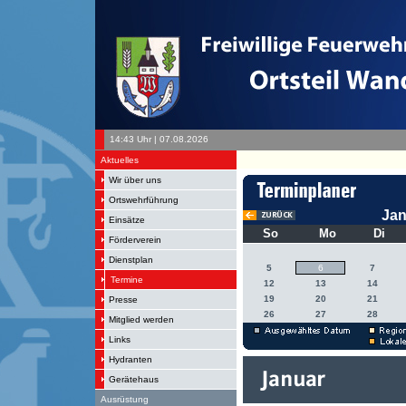
14:43 Uhr | 07.08.2026
Aktuelles
Wir über uns
Ortswehrführung
Jan
Einsätze
So
Mo
Di
Förderverein
Dienstplan
5
6
7
Termine
12
13
14
19
20
21
Presse
26
27
28
Mitglied werden
Links
Hydranten
Gerätehaus
Ausrüstung