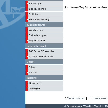
Fahrzeuge
An diesem Tag findet keine Verans
Spezial Technik
Bekleidung
Funk / Alarmierung
Jugendfeuerwehr
Wir über uns
Reinschnuppern
Mitglied werden
Feuerwehrhistorik
100 Jahre FF Wandlitz
AG Feuerwehrhistorik
Galerie
Bilder
Videos
Interaktiv
Gästebuch
Umfragen
Seite drucken
|
Seite send
©
Ortsfeuerwehr Wandlitz Wandlitz | Re