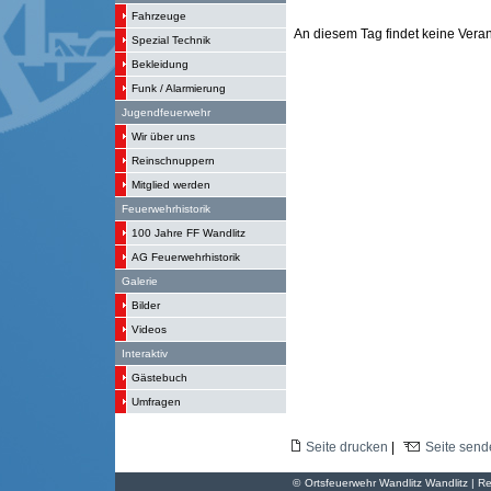
Fahrzeuge
An diesem Tag findet keine Verans
Spezial Technik
Bekleidung
Funk / Alarmierung
Jugendfeuerwehr
Wir über uns
Reinschnuppern
Mitglied werden
Feuerwehrhistorik
100 Jahre FF Wandlitz
AG Feuerwehrhistorik
Galerie
Bilder
Videos
Interaktiv
Gästebuch
Umfragen
Seite drucken
|
Seite send
©
Ortsfeuerwehr Wandlitz Wandlitz | Re