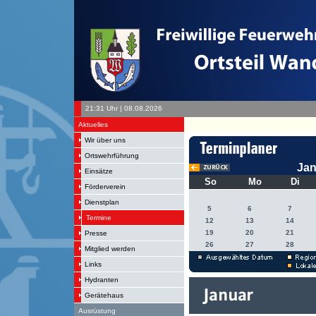
21:31 Uhr | 08.08.2026
Aktuelles
Wir über uns
Ortswehrführung
Jan
Einsätze
So
Mo
Di
Förderverein
Dienstplan
5
6
7
Termine
12
13
14
19
20
21
Presse
26
27
28
Mitglied werden
Links
Hydranten
Gerätehaus
Ausrüstung