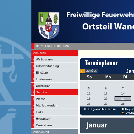
01:50 Uhr | 08.08.2026
Aktuelles
Wir über uns
Ortswehrführung
Jan
Einsätze
So
Mo
Di
Förderverein
Dienstplan
5
6
7
Termine
12
13
14
19
20
21
Presse
26
27
28
Mitglied werden
Links
Hydranten
Gerätehaus
Ausrüstung