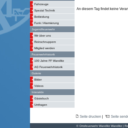
Fahrzeuge
An diesem Tag findet keine Verans
Spezial Technik
Bekleidung
Funk / Alarmierung
Jugendfeuerwehr
Wir über uns
Reinschnuppern
Mitglied werden
Feuerwehrhistorik
100 Jahre FF Wandlitz
AG Feuerwehrhistorik
Galerie
Bilder
Videos
Interaktiv
Gästebuch
Umfragen
Seite drucken
|
Seite send
©
Ortsfeuerwehr Wandlitz Wandlitz | Re