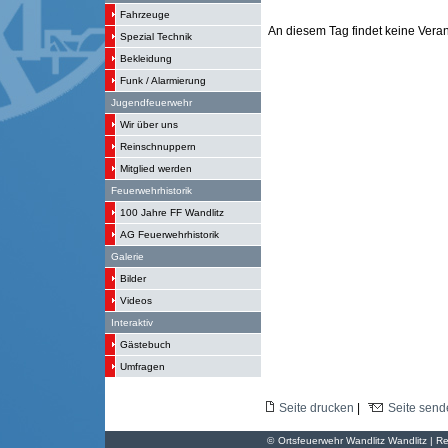
Fahrzeuge
An diesem Tag findet keine Verans
Spezial Technik
Bekleidung
Funk / Alarmierung
Jugendfeuerwehr
Wir über uns
Reinschnuppern
Mitglied werden
Feuerwehrhistorik
100 Jahre FF Wandlitz
AG Feuerwehrhistorik
Galerie
Bilder
Videos
Interaktiv
Gästebuch
Umfragen
Seite drucken
|
Seite send
©
Ortsfeuerwehr Wandlitz Wandlitz | Re