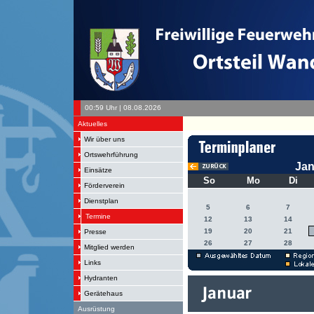
00:59 Uhr | 08.08.2026
Aktuelles
Wir über uns
Ortswehrführung
Jan
Einsätze
So
Mo
Di
Förderverein
Dienstplan
5
6
7
Termine
12
13
14
19
20
21
Presse
26
27
28
Mitglied werden
Links
Hydranten
Gerätehaus
Ausrüstung